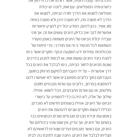
הינה ציפור קטנה יחסית, אשר לא מראה כלפי חוץ את
כישרונותיה המופלאים. עם זאת, ליונה יש יכולת
מופלאה למצוא את הדרך חזרה הביתה, למצוא את
הדרך לא משנה מה, לא משנה היכן ולא משנה באיזה
מזג אוויר. נכון להיום, המדע יכול רק להציע תיאוריות
אפשריות לגבי איך בדיוק היונים עושים את זה, אך זוהי
עובדה יכולת הניווט של היונים משתווה באופן מעורר
השתאות לכל מכשיר גי.פי.אס מודרני, פרי פיתוח של
טכנולוגיות עתירות ידע השקעה וכסף. חוקרים אשר ניסו
לפצח כיצד היונים עושות זאת, או לנסות למנוע בדרכים
שונות מהיונים לחזור הביתה, ניסו לבלבל את היונים בכל
דרך אפשרית – על ידי העברתם למיקום מרוחק בחושך,
העברתם בתוך כלובים מסתובבים אשר לא יאפשרו להם
להתמצא במרחב, כלובים עם שדות מגנטיים חזקים
וחלשים, או עם אורות מהבהבים, הכל לשווא. אפילו
שילוב של אלה, לא היה בו כדי להשפיע על כישורי
הניווט של היונים, אפילו בשטחים חדשים לא מוכרים.
הגדילו לעשות חוקרים שניסו להטעות את היונים
באמצעות יצירת מבנים מגנטיים שונים הנמצאים כבר
במוחם של היונים, אך עדיין, אין שום שינוי ביכולתם של
היונים, וגם כאשר מגנטים זעירים שצורפו לראשיהם לא
הצליחו לבלבל את היונים. היונה שבה לתיבת נח, לבית