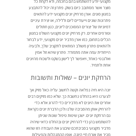
מקצועי יודע להשתמש בהם בחכמה, ולא לקחת כל
מוצר אשר מסתובב כיום בשוק. פתרון זה יכול להתבצע
במגוון סוגים. אורן מרחיק יונים מקצועי ידע להתאים
פתרונות שונים וייעודיים ליום וללילה, או יצירת עיניים
דמיוניות של יצורים המסוכנים ליונים, כגון חתולים
וטורפים אחרים. רק מרחיק יונים מקצועי השולט במגוון
הכלים בתחום, כמו אורן מדביר יונים מקצועי, ידע לבחור
ולהתאים פתרון משולב המתאים לתקציב שלך, ולבעיה
הייחודית עמה אתה מתמודד. פתרון שיהא זול אמין
ואלגנטי כאחד, ויאפשר לך לישון בשקט ולשכוח מהיונים
אחת ולתמיד.
הרחקת יונים – שאלות ותשובות
יונה היא חיה נפלאה וקשה לחשוב עליה כאל מזיק אך
לצערנו היא בהחלט נחשבת כך. שלא כמו מזיקים רבים
אחרים את היונים לא מדבירים כדי להרוג אלא כדי
להרחיק אותן מהסביבה שלנו ולכן הדברת יונים נקראת
גם הרחקת יונים. ישנן שיטות טיפול שונות שניתן
להשתמש בהן כדי להרחיק יונים ובהחלט כדאי שיהיה
מדביר מקצועי בסביבתכם שיבצע את העבודה הזו שהוא
מכיר את אורח חיי היונה, אופן ההתנהלות והפעילות