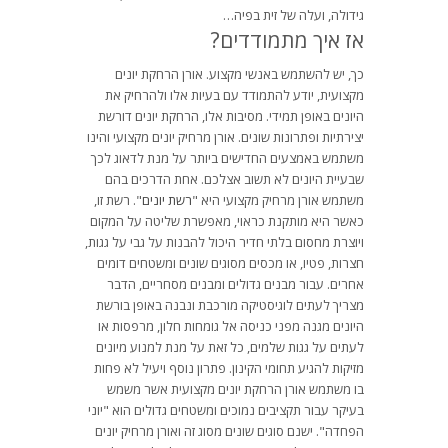
גידולה, ועלה של זית בפיה…
אז איך מתמודדים?
כך, יש להשתמש באנשי מקצוע. אורן הרחקת יונים
מקצועית, יודע להתמודד עם בעיות אלו ולהרחיק את
היונים באופן תמידי. מסיבות אלו, הרחקת יונים דורשת
יצירתיות ופתרונות שונים. אורן מרחיק יונים מקצועי והינו
משתמש באמצעים החדישים ביותר על מנת לדאוג לכך
שבעיית היונים לא תשוב אצלכם. אחת הדרכים בהם
משתמש אורן מרחיק מקצועי היא "
רשת יונים
". רשת זו,
כאשר היא מותקנת כראוי, מאפשרת שליטה על המקום
ויוצרת מחסום בלתי חדיר היכול להבנות על גבי על גגות,
חצרות, פטיו, או מכסים מסוגים שונים ומשטחים דומים
אחרים. עבור מבנים גדולים ומבנים מסחריים, הדבר
מצריך לעתים לוגיסטיקה מורכבת ונבנה באופן בורשת
היונים מגנה מפני כניסה אל גומחות חלון, מרפסות או
לעתים על גגות שלמים, כל זאת על מנת למנוע מיונים
מזיקות להגיע תחומי הקינון. פתרון נוסף ויעיל לא פחות
בו משתמש אורן הרחקת יונים מקצועית אשר משמש
בעיקר עבור תקציבים נמוכים ומשטחים גדולים הוא "יוני
הפחדה". ישנם סוגים שונים מסוג זה ואורן מרחיק יונים